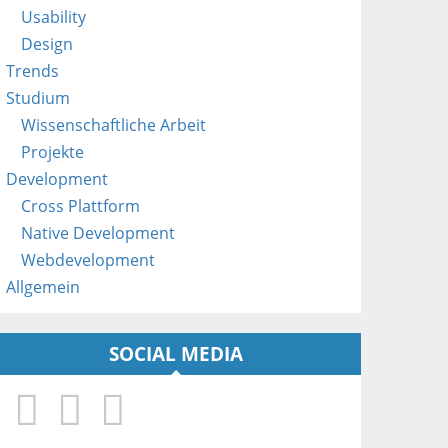
a
Usability
t
Design
/
Trends
Studium
Wissenschaftliche Arbeit
Projekte
Development
Cross Plattform
Native Development
Webdevelopment
Allgemein
SOCIAL MEDIA