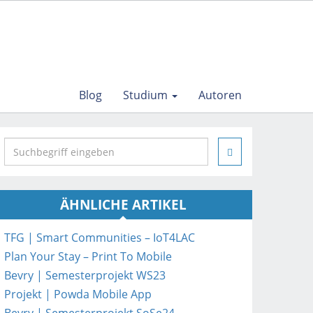
Blog
Studium
Autoren
S
e
a
r
ÄHNLICHE ARTIKEL
c
h
i
TFG | Smart Communities – IoT4LAC
n
Plan Your Stay – Print To Mobile
h
Bevry | Semesterprojekt WS23
t
Projekt | Powda Mobile App
t