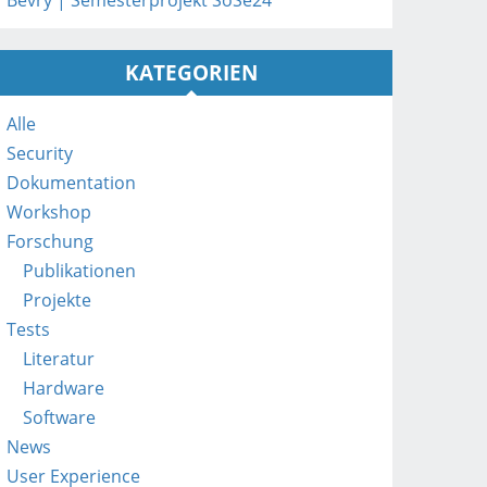
Bevry | Semesterprojekt SoSe24
p
s
:
KATEGORIEN
/
/
m
Alle
o
Security
b
Dokumentation
i
Workshop
l
e
Forschung
.
Publikationen
f
Projekte
h
Tests
s
Literatur
t
p
Hardware
.
Software
a
News
c
User Experience
.