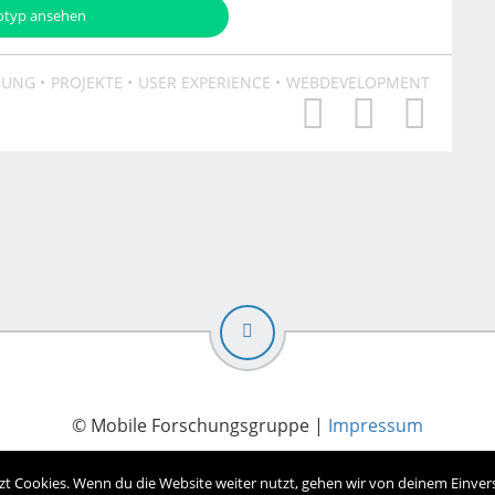
otyp ansehen
HUNG
PROJEKTE
USER EXPERIENCE
WEBDEVELOPMENT
© Mobile Forschungsgruppe |
Impressum
t Cookies. Wenn du die Website weiter nutzt, gehen wir von deinem Einver