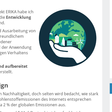
kt ERIKA habe ich
 die
Entwicklung
nd.
d Ausarbeitung von
afreundlichem
edener
nd der Anwendung
igen Verhaltens
d aufbereitet
stellt.
ign
Nachhaltigkeit, doch selten wird bedacht, wie stark
Kohlenstoffemissionen des Internets entsprechen
a 2 % der globalen Emissionen aus.